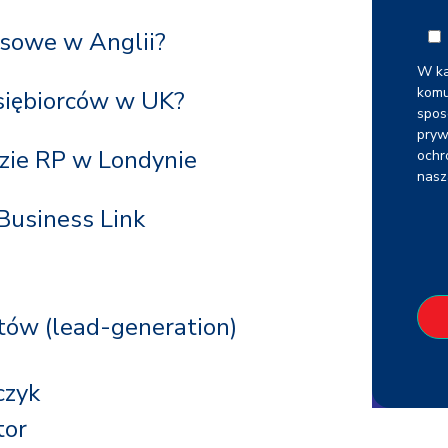
sowe w Anglii?
W ka
komu
dsiębiorców w UK?
spos
pryw
ie RP w Londynie
ochr
nas
 Business Link
tów (lead-generation)
czyk
tor