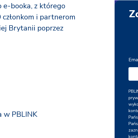
 e-booka, z którego
Z
 członkom i partnerom
ej Brytanii poprzez
Emai
PBLI
pryw
wyko
kont
wa w PBLINK
Pańs
Pańs
zazn
kont