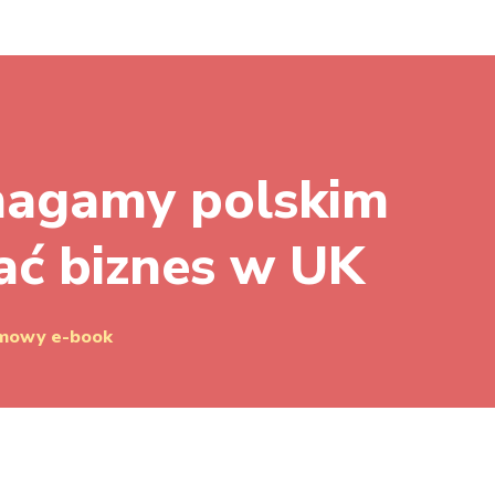
magamy polskim
ać biznes w UK
rmowy e-book