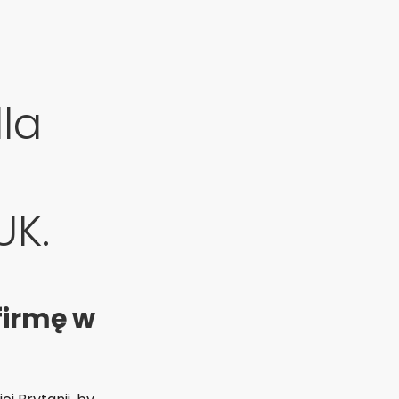
la
UK.
firmę w