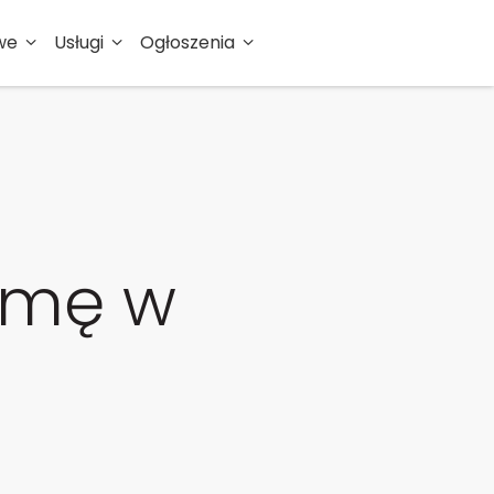
we
Usługi
Ogłoszenia
irmę w
i