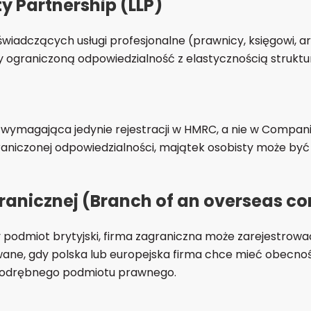
ty Partnership (LLP)
wiadczących usługi profesjonalne (prawnicy, księgowi, arc
y ograniczoną odpowiedzialność z elastycznością struktur
, wymagająca jedynie rejestracji w HMRC, a nie w Compan
aniczonej odpowiedzialności, majątek osobisty może być n
agranicznej (Branch of an overseas 
odmiot brytyjski, firma zagraniczna może zarejestrować b
ane, gdy polska lub europejska firma chce mieć obecność
i odrębnego podmiotu prawnego.