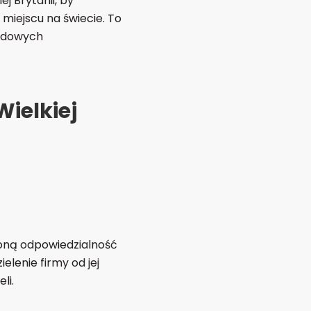
 Brytanii, by
miejscu na świecie. To
rodowych
ielkiej
zoną odpowiedzialność
elenie firmy od jej
li.