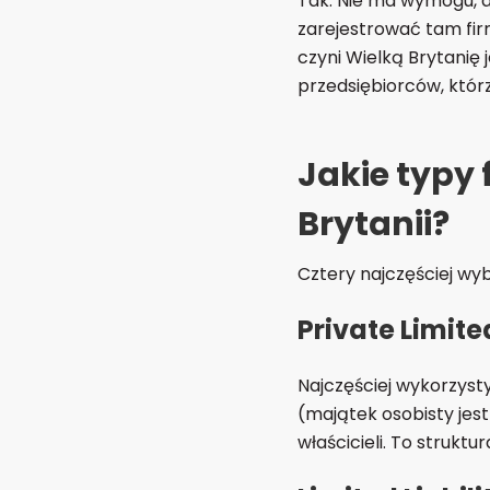
Tak. Nie ma wymogu, 
zarejestrować tam fir
czyni Wielką Brytanię
przedsiębiorców, któ
Jakie typy 
Brytanii?
Cztery najczęściej wyb
Private Limit
Najczęściej wykorzyst
(majątek osobisty jest
właścicieli. To strukt