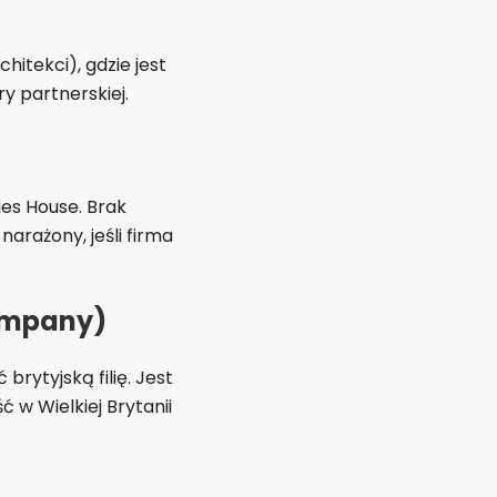
hitekci), gdzie jest
y partnerskiej.
ies House. Brak
arażony, jeśli firma
company)
rytyjską filię. Jest
 w Wielkiej Brytanii