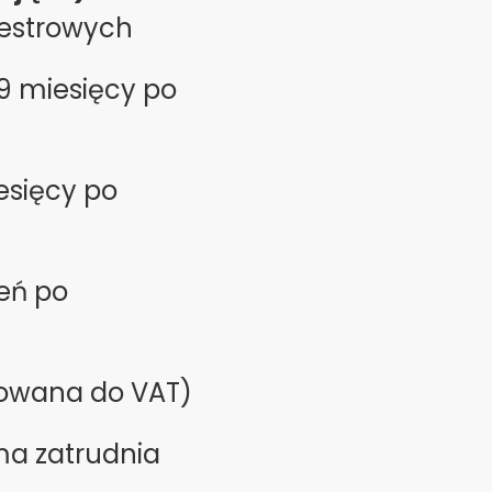
jestrowych
9 miesięcy po
esięcy po
ień po
trowana do VAT)
rma zatrudnia