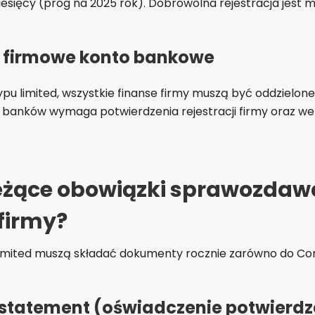
iesięcy (próg na 2025 rok). Dobrowolna rejestracja jest m
z firmowe konto bankowe
ypu limited, wszystkie finanse firmy muszą być oddzielon
 banków wymaga potwierdzenia rejestracji firmy oraz wer
ieżące obowiązki sprawozdaw
 firmy?
u limited muszą składać dokumenty rocznie zarówno do Com
statement (oświadczenie potwierdz