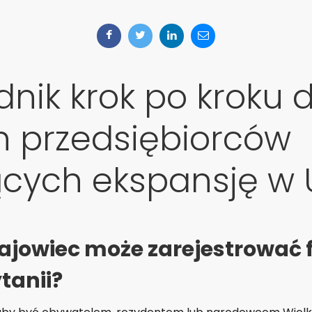
nik krok po kroku d
h przedsiębiorców
ących ekspansję w 
ajowiec może zarejestrować 
ytanii?