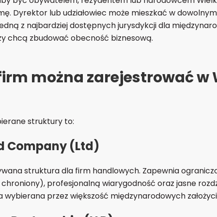
aby być obywatelem, rezydentem lub narodowcem Wielkiej
mę. Dyrektor lub udziałowiec może mieszkać w dowolnym 
 jedną z najbardziej dostępnych jurysdykcji dla międzyna
rzy chcą zbudować obecność biznesową.
firm można zarejestrować w W
ierane struktury to:
ed Company (Ltd)
ywana struktura dla firm handlowych. Zapewnia ogranic
 chroniony), profesjonalną wiarygodność oraz jasne rozdzi
ura wybierana przez większość międzynarodowych założycie