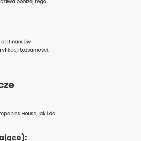
ożliwa poniżej tego
e od finansów
yfikacji tożsamości.
cze
panies House, jak i do
ające):