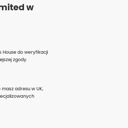
imited w
House do weryfikacji
jszej zgody.
ie masz adresu w UK,
pecjalizowanych