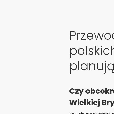
Przewod
polskic
planuj
Czy obcokr
Wielkiej Br